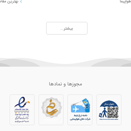
واپیما
بلاگ گردشگری 5
اعلامیه ها
نکاتی در مورد سفر با اعضای خانواده‌ی دارای معلولیت
این نکته‌ها را در سفر رعایت نکنید!
f Services
بیشتر...
بهترین مقاصد گردشگری که حتماً باید ببینید!
11 کاری که باید در تورنتو انجام دهید!
vacy policy
ی
10 نکته مهم برای سفر در دوران حاملگی
آیا سفر کردن بدون خرج کردن را دوست دارید؟
مجوزها و نمادها
و چارتر 3
مسیرهای منتخب بلیط هواپیما و چارتر 4
بلیط هواپیما اهواز به تهران
بلیط هواپیما اهواز به مشهد
بلیط هواپیما اصفهان به تهران
ان
بلیط هواپیما اصفهان به مشهد
بلیط هواپیما شیراز به تهران