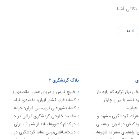
نکاتی آشنا
ادامه ...
ی
بلاگ گردشگری 2
10 مکان تاریخی برتر ترکیه که باید بازدید کنید
خلیج فارس و دریای عمان؛ مقصدی برای تجربه‌ی بی‌نظیر در گردشگری ساحلی
 قشم با ایران چارتر
کشف غرب کشور ایران؛ مقصدی فراموش‌نشدنی برای گردشگران
هواپیما
کشف شهرهای توریستی ایران: جواهرهایی از زیبایی‌ها و تاریخ
اکتشاف جواهرات گردشگری مشهد و خرید بلیط هواپیما با ایران چارتر
مقاصد خارجی گردشگری ایرانی در جهان
سفر به جزیره کیش در ایران: راهنمای شما برای سفر با ایران‌چارتر
در کدام کشورها نباید از شیر آب برای نوشیدن استفاده کرد؟
پاییز در ایران: راهنمای سفر به شهرهایی که زیبایی‌های فصل پاییز را به رخ می‌کشند
دست‌نیافتنی‌ترین نقاط گردشگری در جهان