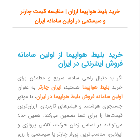
کرمانشاه
5,429
خرید بلیط هواپیما ارزان | مقایسه قیمت چارتر
و سیستمی در اولین سامانه ایران
مسکو(ونوکووا)
20,179
پوکت
77,274
بیرجند
9,647
خرید بلیط هواپیما از اولین سامانه
مزارشریف
18,375
فروش اینترنتی در ایران
لاهور
58,393
ایلام
8,142
اگر به دنبال راهی ساده، سریع و مطمئن برای
خرید
بلیط هواپیما
هستید،
ایران چارتر
به عنوان
سنت پتر بورگ
47,684
اولین سامانه فروش بلیط هواپیما در ایران
، با موتور
سليمانيه
31,465
جستجوی هوشمند و فیلترهای کاربردی، ارزان‌ترین
بوشهر
10,901
قیمت‌ها را برای شما تضمین می‌کند. همین حالا
زابل
11,067
می‌توانید بر اساس زمان حرکت، کلاس پروازی و
کوالالامپور
95,125
ایرلاین، مناسب‌ترین پرواز چارتر یا سیستمی را رزرو