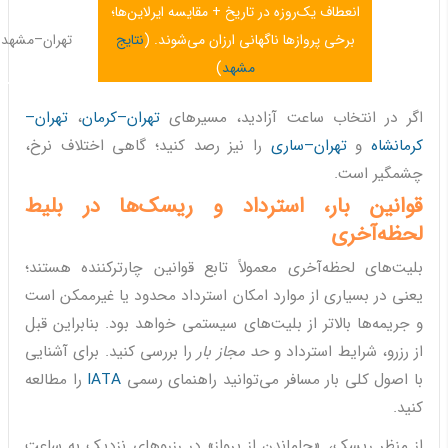
انعطاف یک‌روزه در تاریخ + مقایسه ایرلاین‌ها؛
برخی پروازها ناگهانی ارزان می‌شوند. (
نتایج
تهران–مشهد
مشهد
)
اگر در انتخاب ساعت آزادید، مسیرهای
تهران–کرمان
،
تهران–
کرمانشاه
و
تهران–ساری
را نیز رصد کنید؛ گاهی اختلاف نرخ،
چشمگیر است.
قوانین بار، استرداد و ریسک‌ها در بلیط
لحظه‌آخری
بلیت‌های لحظه‌آخری معمولاً تابع قوانین چارترکننده هستند؛
یعنی در بسیاری از موارد امکان استرداد محدود یا غیرممکن است
و جریمه‌ها بالاتر از بلیت‌های سیستمی خواهد بود. بنابراین قبل
از رزرو، شرایط استرداد و
حد مجاز بار
را بررسی کنید. برای آشنایی
با اصول کلی بار مسافر می‌توانید راهنمای رسمی
IATA
را مطالعه
کنید.
از منظر ریسک، «جا‌ماندن از پرواز» در رزروهای نزدیک به ساعت