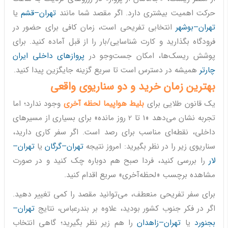
حرکت اهمیت بیشتری دارد. اگر مقصد شما مانند
تهران–قشم
یا
تهران–بوشهر
انتخابی تفریحی است، زمان کافی برای حضور در
فرودگاه بگذارید و کارت شناسایی/بار را از قبل آماده کنید. برای
پوشش ریسک‌ها، امکان جست‌وجو در
پروازهای داخلی ایران
چارتر
همیشه در دسترس است تا سریع گزینه جایگزین پیدا کنید.
بهترین زمان خرید و دو سناریوی واقعی
یک قانون طلایی برای
بلیط هواپیما لحظه آخری
وجود ندارد؛ اما
تجربه نشان می‌دهد «1 تا 2 روز مانده» برای بسیاری از مسیرهای
داخلی، نقطه‌ای مناسب برای رصد است. اگر سفر کاری دارید،
سناریوی زیر را در نظر بگیرید: امروز نتیجه
تهران–گرگان
یا
تهران–
لار
را بررسی کنید، فردا صبح هم دوباره چک کنید و در صورت
مشاهده برچسب «لحظه‌آخری» سریع اقدام کنید.
برای سفر تفریحی منعطف، می‌توانید مقصد را کمی تغییر دهید.
اگر در فکر جنوب کشور بودید، علاوه بر بندرعباس، نتایج
تهران–
بجنورد
یا
تهران–زاهدان
را هم زیر نظر بگیرید؛ گاهی انتخاب