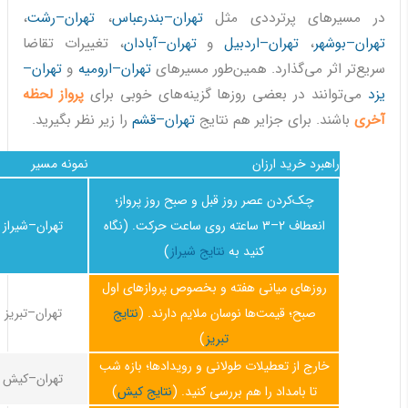
در مسیرهای پرترددی مثل
تهران–بندرعباس
،
تهران–رشت
،
تهران–بوشهر
،
تهران–اردبیل
و
تهران–آبادان
، تغییرات تقاضا
سریع‌تر اثر می‌گذارد. همین‌طور مسیرهای
تهران–ارومیه
و
تهران–
یزد
می‌توانند در بعضی روزها گزینه‌های خوبی برای
پرواز لحظه
آخری
باشند. برای جزایر هم نتایج
تهران–قشم
را زیر نظر بگیرید.
راهبرد خرید ارزان
نمونه مسیر
چک‌کردن عصر روز قبل و صبح روز پرواز؛
انعطاف 2–3 ساعته روی ساعت حرکت. (نگاه
تهران–شیراز
کنید به
نتایج شیراز
)
روزهای میانی هفته و بخصوص پروازهای اول
صبح؛ قیمت‌ها نوسان ملایم دارند. (
نتایج
تهران–تبریز
تبریز
)
خارج از تعطیلات طولانی و رویدادها؛ بازه شب
تهران–کیش
تا بامداد را هم بررسی کنید. (
نتایج کیش
)