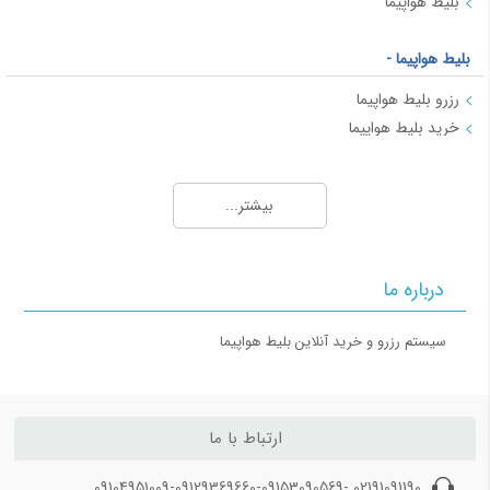
بلیط هواپیما
بلیط هواپیما -
رزرو بلیط هواپیما
خرید بلیط هواپیما
بلیط هواپیما
بلیط لحظه آخری چیست؟
بیشتر...
بلیط هواپیما در ایران: انواع و ویژگی‌ها
راهنمای اطلاعات بلیط هواپیما
نکات مربوط به خرید بلیط هواپیما
درباره ما
بلیط هواپیما - 2
سیستم رزرو و خرید آنلاین بلیط هواپیما
بهترین زمان رزرو بلیط هواپیما
بلاگ گردشگری
ارتباط با ما
10 مکان تاریخی برتر ترکیه که باید بازدید کنید
02191091190 -09104951009-09129369660-09153090569