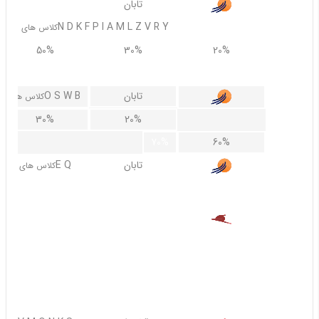
تابان
N D K F P I A M L Z V R Y
کلاس های
50%
30%
20%
60%
تابان
O S W B
کلاس های
30%
20%
70%
60%
تابان
E Q
کلاس های
غیر قابل استرداد
قشم ایر
A R Y
40%
30%
70%
60%