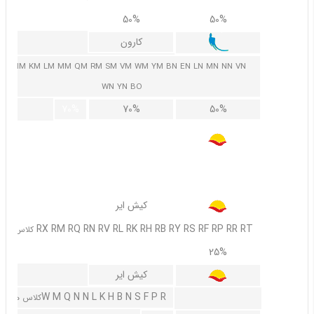
70%
50%
50%
کارون
EM HM KM LM MM QM RM SM VM WM YM BN EN LN MN NN VN
WN YN BO
70%
70%
50%
کیش ایر
C CP
کلاس های
60%
30%
کیش ایر
RX RM RQ RN RV RL RK RH RB RY RS RF RP RR RT
کلاس های
50%
25%
کیش ایر
W M Q N N L K H B N S F P R
کلاس های