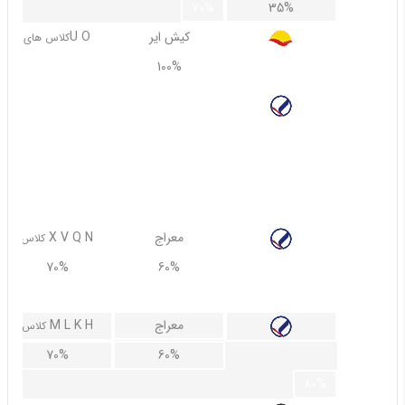
70%
35%
کیش ایر
U O
کلاس های
100%
100%
معراج
U UB UD UE
کلاس
80%
70%
90%
معراج
X V Q N
کلاس
70%
60%
80%
معراج
M L K H
کلاس
70%
60%
80%