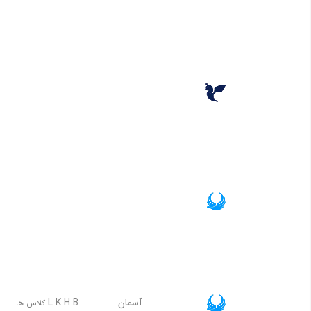
60%
40%
30%
75%
ایران ایر
L, X, N, M, K, Q, V, S, Y, I, C,J
کلاس های
60%
30%
آسمان
Y V S U R X Q N T M O
کلاس های
60%
40%
آسمان
L K H B
کلاس های