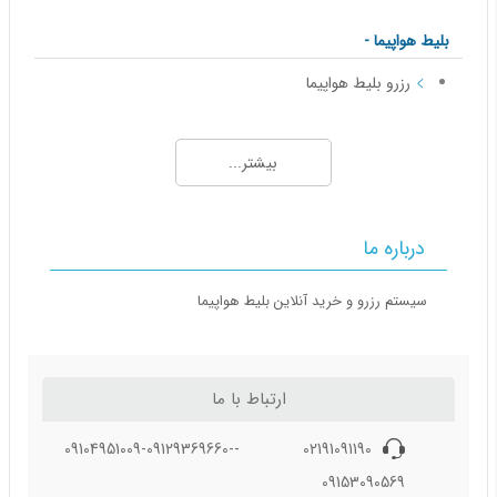
بلیط هواپیما -
رزرو بلیط هواپیما
خرید بلیط هواپیما
بلیط هواپیما
بیشتر...
بلیط لحظه آخری چیست؟
بلیط هواپیما در ایران: انواع و ویژگی‌ها
راهنمای اطلاعات بلیط هواپیما
درباره ما
نکات مربوط به خرید بلیط هواپیما
سیستم رزرو و خرید آنلاین بلیط هواپیما
بلیط هواپیما - 2
بهترین زمان رزرو بلیط هواپیما
ارتباط با ما
بلاگ گردشگری
02191091190 -09104951009-09129369660-
09153090569
10 مکان تاریخی برتر ترکیه که باید بازدید کنید