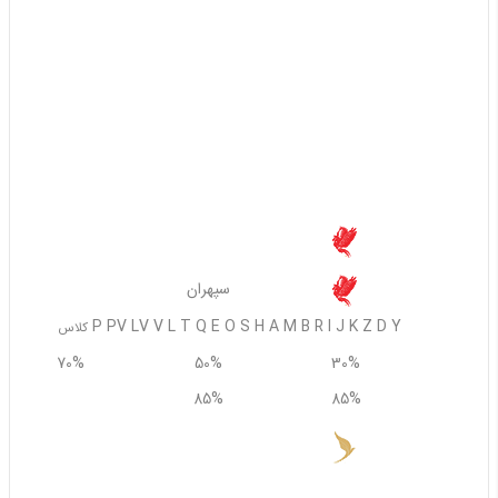
80%
60%
آوا ایر
همه
60%
50%
استعلام از ایرلاین
سپهران
سپهران
P PV LV V L T Q E O S H A M B R I J K Z D Y
کلاس
70%
50%
30%
85%
85%
85%
وارش