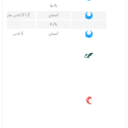
70%
50%
آسمان
D I Z
کلاس های
50%
30%
آسمان
E
کلاس
غیر قابل استرداد
ماهان
همه
کلاس های
30%
30%
60%
60%
40%
آتا
Y I S R O V
30%
20%