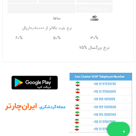
75% نرخ بزرگسال
ساها
بالاتر از 10,010,000ریال
نرخ بلیت
60%
50%
30%
75% نرخ بزرگسال