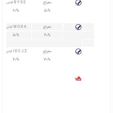
معراج
B Y S E
کلاس
60%
50%
70%
معراج
W O R A
کلاس
50%
40%
60%
معراج
I D C J Z
کلاس
40%
30%
50%
تفتان
همه ی کلاس ها
25%
15%
60%
55%
40%