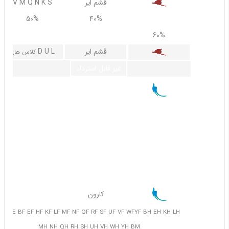
قشم ایر
V M Q N K S
50%
40%
70%
60%
قشم ایر
D U L
کلاس های
غیر قابل استرداد
کارون
 E H K L M N Q R S U V W Y BB EB HB KB LB MB NB RB UB
B WB YB BD ED HD KD LD ND QD RD UD VD WD YD BE EE
HE KE LE ME NE QE RE SE UE VE AA AB AC AD AE
65%
50%
30%
کارون
WE YE BF EF HF KF LF MF NF QF RF SF UF VF WFYF BH EH KH LH
MH NH QH RH SH UH VH WH YH BM