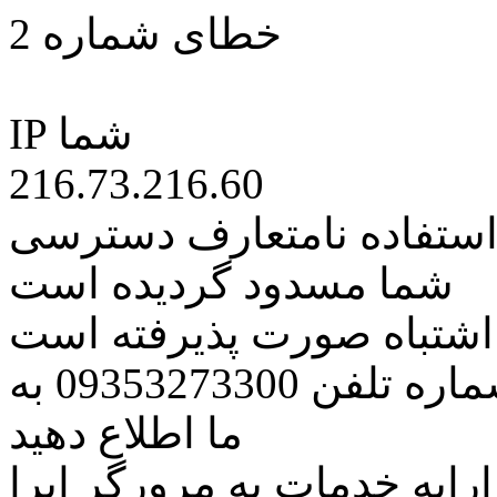
خطای شماره 2
IP شما
216.73.216.60
 استفاده نامتعارف دسترسی
شما مسدود گردیده است
ه اشتباه صورت پذیرفته است
مراتب این مسئله را از طریق شماره تلفن 09353273300 به
ما اطلاع دهید
رایه خدمات به مرورگر اپرا