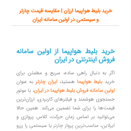
مسکو(ونوکووا)
20,511
خرید بلیط هواپیما ارزان | مقایسه قیمت چارتر
و سیستمی در اولین سامانه ایران
لامرد
10,464
لاهور
58,393
پوکت
70,762
خرید بلیط هواپیما از اولین سامانه
سليمانيه
31,465
فروش اینترنتی در ایران
ایلام
7,283
مزارشریف
18,375
اگر به دنبال راهی ساده، سریع و مطمئن برای
خرید
بلیط هواپیما
هستید،
ایران چارتر
به عنوان
آبادان
8,748
اولین سامانه فروش بلیط هواپیما در ایران
، با موتور
کرمانشاه
6,581
جستجوی هوشمند و فیلترهای کاربردی، ارزان‌ترین
سنت پتر بورگ
44,420
قیمت‌ها را برای شما تضمین می‌کند. همین حالا
زابل
12,127
می‌توانید بر اساس زمان حرکت، کلاس پروازی و
دالامان
29,610
ایرلاین، مناسب‌ترین پرواز چارتر یا سیستمی را رزرو