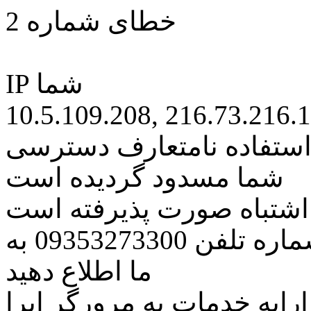
خطای شماره 2
IP شما
10.5.109.208, 216.73.216.
 استفاده نامتعارف دسترسی
شما مسدود گردیده است
ه اشتباه صورت پذیرفته است
مراتب این مسئله را از طریق شماره تلفن 09353273300 به
ما اطلاع دهید
رایه خدمات به مرورگر اپرا