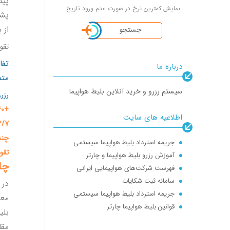
پید
نمایش کمترین نرخ در صورت عدم ورود تاریخ
از 
جستجو
تقویم
تفا
درباره ما
متد
سیستم رزرو و خرید آنلاین بلیط هواپیما
رزر
+40
اطلاعیه های سایت
4/7
چند
جریمه استرداد بلیط هواپیما سیستمی
تقو
آموزش رزرو بلیط هواپیما و چارتر
چا
فهرست شرکت‌های هواپیمایی ایرانی
سامانه ثبت شکایات
در 
جریمه استرداد بلیط هواپیما سیستمی
معم
قوانین بلیط هواپیما چارتر
بلی
تعریف بلیط چارتر : پرواز چارتری چیست؟ Full charter | seat charter
مقا