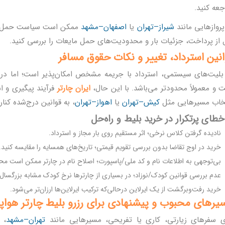
جعه کنید.
پروازهایی مانند
شیراز–تهران
یا
اصفهان–مشهد
ممکن است سیاست حمل بار 
 از پرداخت، جزئیات بار و محدودیت‌های حمل مایعات را بررسی کنید.
انین استرداد، تغییر و نکات حقوق مسافر
بلیت‌های سیستمی، استرداد با جریمه مشخص امکان‌پذیر است؛ اما در
 و معمولاً محدودتر می‌باشد. با این حال،
ایران چارتر
فرآیند پیگیری و اس
خاب مسیرهایی مثل
کیش–تهران
یا
اهواز–تهران
، به قوانین درج‌شده کنار 
نادیده گرفتن کلاس نرخی؛ اثر مستقیم روی بار مجاز و استرداد.
خرید در اوج تقاضا بدون بررسی تقویم قیمتی؛ تاریخ‌های همسایه را مقایسه کنید.
بی‌توجهی به اطلاعات نام و کد ملی/پاسپورت؛ اصلاح نام در چارتر ممکن است مح
عدم بررسی قوانین کودک/نوزاد؛ در بسیاری از چارترها نرخ کودک مشابه بزرگسال
خرید رفت‌وبرگشت از یک ایرلاین درحالی‌که ترکیب ایرلاین‌ها ارزان‌تر می‌شود.
یرهای محبوب و پیشنهادی برای رزرو
بلیط چارتر هواپی
ی سفرهای زیارتی، کاری یا تفریحی، مسیرهایی مانند
تهران–مشهد
،