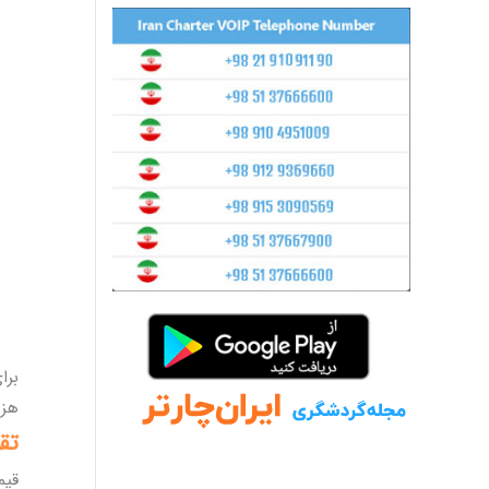
برا
هزی
تق
قی