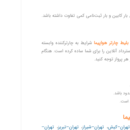
کابین و بار ثبت‌نامی کمی تفاوت داشته باشد.
بلیط چارتر هواپیما
شرایط به چارترکننده وابسته
ترداد آنلاین را برای شما ساده کرده است. هنگام
هر پرواز توجه کنید.
دود باشد.
 است.
ما
تهران–کیش
،
تهران–شیراز
،
تهران–تبریز
،
تهران–