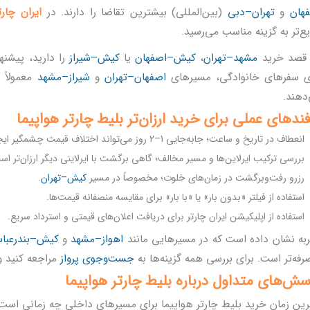
هان
و
تهران–دبی
(بین‌المللی) بیشترین تقاضا را دارند. در
ایران چارت
ع‌تر به گزینه مناسب می‌رسید.
 قصد خرید
مشهد–تهران
،
کیش–اصفهان
یا
کیش–شیراز
را دارید، پیشنها
ی سفرهای خانوادگی، مسیرهای
اصفهان–تهران
و
شیراز–مشهد
معمولاً ا
دهند.
فندهای عملی برای خرید ارزان‌تر
بلیط چارتر هواپیما
انعطاف در تاریخ و ساعت؛ جابه‌جایی 1–2 روز می‌تواند اختلاف قیمت چشمگیر ایجاد کند.
بررسی ترکیب ایرلاین‌ها و مسیر مخالف؛ گاهی برگشت با ایرلاینی دیگر ارزان‌تر اس
رزرو رفت‌وبرگشت در زمان‌های خلوت؛ مخصوصاً در مسیر
کیش–تهران
.
استفاده از فیلتر «بدون بار» یا «با بار» برای مقایسه منصفانه قیمت‌ها.
استفاده از اپلیکیشن ایران چارتر برای دریافت اعلان‌های قیمتی و استرداد سریع.
به نشان داده است که در مسیرهایی مانند
اهواز–مشهد
و
کیش–بندرعبا
صرفه‌تر است. برای بررسی همه گزینه‌ها به
جست‌وجوی پرواز
مراجعه کنید و
سش‌های متداول درباره
بلیط چارتر هواپیما
رین زمان خرید بلیط چارتر هواپیما برای مسیرهای داخلی چه زمانی است