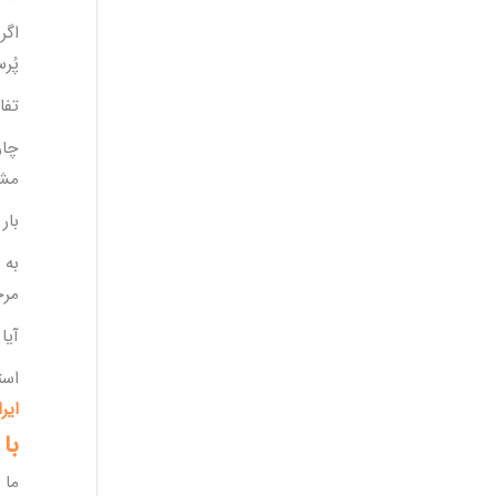
اگر
پُر
تفا
چار
مشخ
بار
به 
مر
آیا
است
ایر
با
ما 