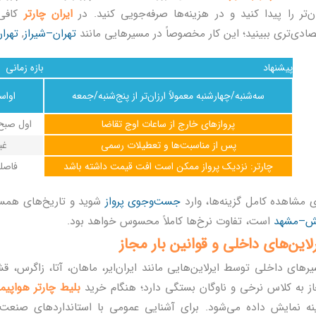
ان‌تر را پیدا کنید و در هزینه‌ها صرفه‌جویی کنید. در
ایران چارتر
کافی 
صادی‌تری ببینید؛ این کار مخصوصاً در مسیرهایی مانند
تهران–شیراز
,
تهران
پیشنهاد
بازه زمانی
سه‌شنبه/چهارشنبه معمولاً ارزان‌تر از پنج‌شنبه/جمعه
اواس
پروازهای خارج از ساعات اوج تقاضا
اول صبح
پس از مناسبت‌ها و تعطیلات رسمی
غی
چارتر: نزدیک پرواز ممکن است افت قیمت داشته باشد
فاصله
ی مشاهده کامل گزینه‌ها، وارد
جست‌وجوی پرواز
شوید و تاریخ‌های همسای
ش–مشهد
است، تفاوت نرخ‌ها کاملاً محسوس خواهد بود.
لاین‌های داخلی و قوانین بار مجاز
رهای داخلی توسط ایرلاین‌هایی مانند ایران‌ایر، ماهان، آتا، زاگرس، قش
ز به کلاس نرخی و ناوگان بستگی دارد؛ هنگام خرید
بلیط چارتر هواپیما
نه نمایش داده می‌شود. برای آشنایی عمومی با استانداردهای صنعت 