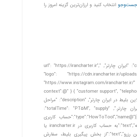
 جست‌وجو
انتخاب کنید و ارزان‌ترین گزینه امروز را
{ "@context": "https://schema.org", "@type": "TravelAgency", "name": "ایران چارتر", "url": "https://irancharter.ir",
"logo": "https://cdn.irancharter.ir/uploa
"https://www.instagram.com/irancharter.ir
"customer support", "telephone": "+98-21-91091190", "areaServed": "IR", "availableLanguage": ["fa"] }] } { "@context":
"https://schema.org", "@type": "HowTo", "name": "آموزش استرداد آنلاین بلیط در ایران چارتر", "description": "مراحل
عملی برای ثبت درخواست استرداد آنلاین بلیط پرواز داخلی در ایران چارتر.", "totalTime": "PT5M", "supply":
[{"@type":"HowToSupply","name":"کد پیگیری/شماره بلیط"}], "tool": [{"@type":"HowToTool","name":"حساب کاربری
ایران چارتر"}], "step": [ {"@type":"HowToStep","name":"ورود به سامانه","text":"به حساب کاربری در irancharter.ir یا
ticket.irancharter.ir وارد شوید."}, {"@type":"HowToStep","name":"یافتن رزرو","text":"از بخش پیگیری بلیط، سفارش