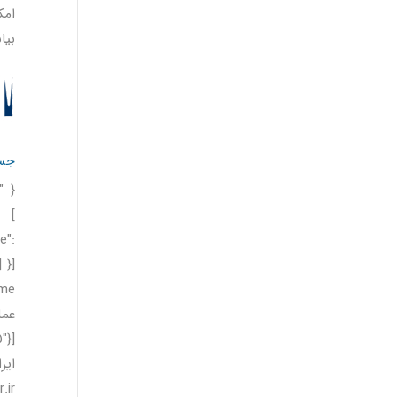
امکان 
بیاب
جست
: [
e":