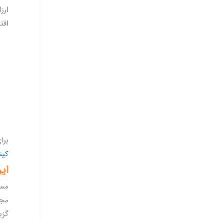
ارز
اقت
برا
کی
ایر
مسی
مجا
گزی