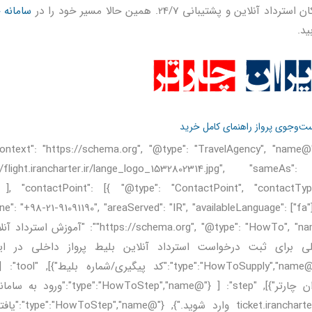
استرداد آنلاین و پشتیبانی 24/7. همین حالا مسیر خود را در
سامانه
ید.
‌وجوی پرواز
راهنمای کامل خرید
ds/flight.irancharter.ir/lange_logo_1532802314.jpg", "sameAs"
/" ], "contactPoint": [{ "@type": "ContactPoint", "contactTyp