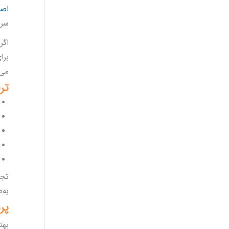
اصف
سری
اگر
برا
می‌
تر
تجر
به‌
پر
بهت