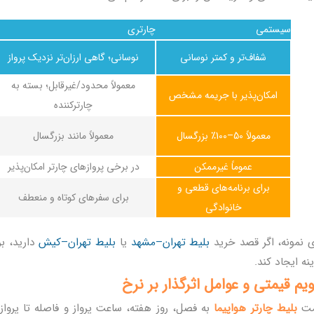
سیستمی
چارتری
شفاف‌تر و کمتر نوسانی
نوسانی؛ گاهی ارزان‌تر نزدیک پرواز
معمولاً محدود/غیرقابل؛ بسته به
امکان‌پذیر با جریمه مشخص
چارترکننده
معمولاً 50–100٪ بزرگسال
معمولاً مانند بزرگسال
عموماً غیرممکن
در برخی پروازهای چارتر امکان‌پذیر
برای برنامه‌های قطعی و
برای سفرهای کوتاه و منعطف
خانوادگی
ی نمونه، اگر قصد خرید
بلیط تهران–مشهد
یا
بلیط تهران–کیش
دارید، ب
نه ایجاد کند.
ویم قیمتی و عوامل اثرگذار بر نرخ
مت
بلیط چارتر هواپیما
به فصل، روز هفته، ساعت پرواز و فاصله تا پرواز 