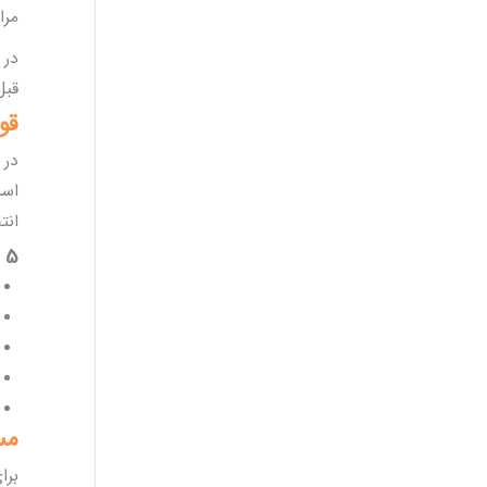
مرا
در 
قبل
قو
در 
است
انت
5 خطای پرتکرار در خرید بلیط و راه‌حل
مس
برا